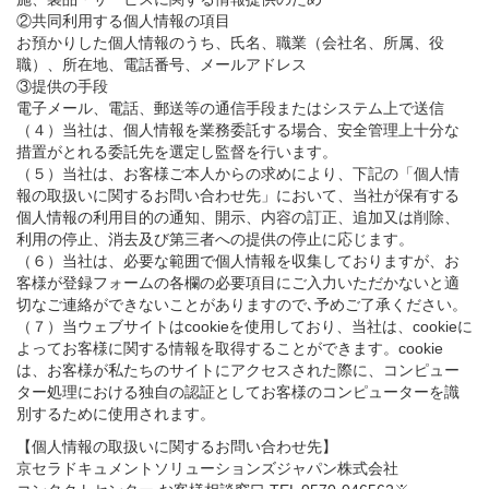
②共同利用する個人情報の項目
お預かりした個人情報のうち、氏名、職業（会社名、所属、役
職）、所在地、電話番号、メールアドレス
③提供の手段
電子メール、電話、郵送等の通信手段またはシステム上で送信
（４）当社は、個人情報を業務委託する場合、安全管理上十分な
措置がとれる委託先を選定し監督を行います。
（５）当社は、お客様ご本人からの求めにより、下記の「個人情
報の取扱いに関するお問い合わせ先」において、当社が保有する
個人情報の利用目的の通知、開示、内容の訂正、追加又は削除、
利用の停止、消去及び第三者への提供の停止に応じます。
（６）当社は、必要な範囲で個人情報を収集しておりますが、お
客様が登録フォームの各欄の必要項目にご入力いただかないと適
切なご連絡ができないことがありますので､予めご了承ください。
（７）当ウェブサイトはcookieを使用しており、当社は、cookieに
よってお客様に関する情報を取得することができます。cookie
は、お客様が私たちのサイトにアクセスされた際に、コンピュー
ター処理における独自の認証としてお客様のコンピューターを識
別するために使用されます。
【個人情報の取扱いに関するお問い合わせ先】
京セラドキュメントソリューションズジャパン株式会社