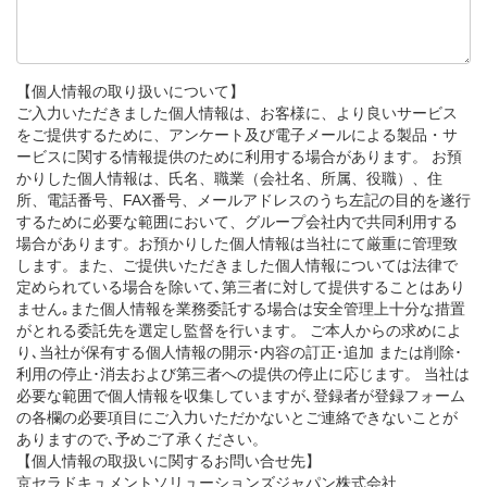
【個人情報の取り扱いについて】
ご入力いただきました個人情報は、お客様に、より良いサービス
をご提供するために、アンケート及び電子メールによる製品・サ
ービスに関する情報提供のために利用する場合があります。 お預
かりした個人情報は、氏名、職業（会社名、所属、役職）、住
所、電話番号、FAX番号、メールアドレスのうち左記の目的を遂行
するために必要な範囲において、グループ会社内で共同利用する
場合があります。お預かりした個人情報は当社にて厳重に管理致
します。また、ご提供いただきました個人情報については法律で
定められている場合を除いて､第三者に対して提供することはあり
ません｡また個人情報を業務委託する場合は安全管理上十分な措置
がとれる委託先を選定し監督を行います。 ご本人からの求めによ
り､当社が保有する個人情報の開示･内容の訂正･追加 または削除･
利用の停止･消去および第三者への提供の停止に応じます。 当社は
必要な範囲で個人情報を収集していますが､登録者が登録フォーム
の各欄の必要項目にご入力いただかないとご連絡できないことが
ありますので､予めご了承ください。
【個人情報の取扱いに関するお問い合せ先】
京セラドキュメントソリューションズジャパン株式会社