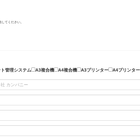
信してください。
ント管理システム
A3複合機
A4複合機
A3プリンター
A4プリンター