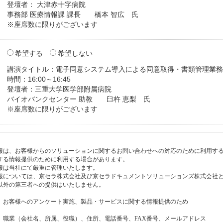
登壇者： 大津赤十字病院

事務部 医療情報課 課長　　橋本 智広　氏

※座席数に限りがございます
希望する
希望しない
講演タイトル：電子同意システム導入による同意取得・書類管理業務
時間：16:00～16:45

登壇者：三重大学医学部附属病院

バイオバンクセンター 助教　　臼杵 恵梨　氏

※座席数に限りがございます
報は、お客様からのソリューションに関するお問い合わせへの対応のために利用す
する情報提供のために利用する場合があります。
報は当社にて厳重に管理いたします。
報については、京セラ株式会社及び京セラドキュメントソリューションズ株式会社
以外の第三者への提供はいたしません。
、お客様へのアンケート実施、製品・サービスに関する情報提供のため
、職業（会社名、所属、役職）、住所、電話番号、FAX番号、メールアドレス