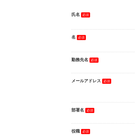
氏名
名
勤務先名
メールアドレス
部署名
役職